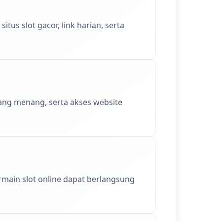
us slot gacor, link harian, serta
pang menang, serta akses website
ain slot online dapat berlangsung