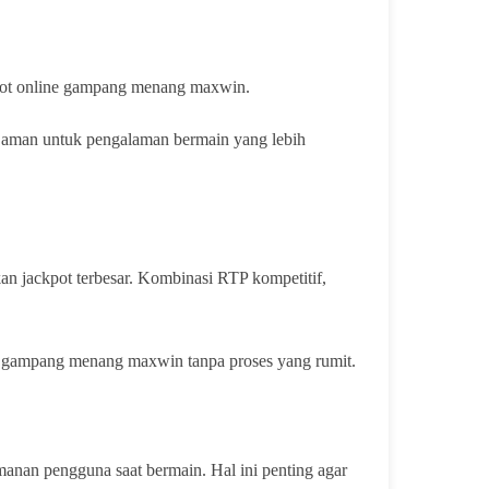
di slot online gampang menang maxwin.
n aman untuk pengalaman bermain yang lebih
n jackpot terbesar. Kombinasi RTP kompetitif,
e gampang menang maxwin tanpa proses yang rumit.
anan pengguna saat bermain. Hal ini penting agar