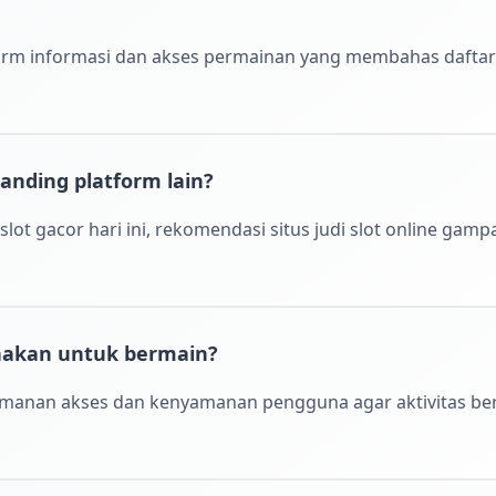
rm informasi dan akses permainan yang membahas daftar sit
nding platform lain?
ot gacor hari ini, rekomendasi situs judi slot online gam
akan untuk bermain?
nan akses dan kenyamanan pengguna agar aktivitas berm