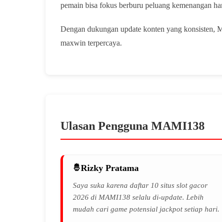
pemain bisa fokus berburu peluang kemenangan har
Dengan dukungan update konten yang konsisten, MAM
maxwin terpercaya.
Ulasan Pengguna MAMI138
Rizky Pratama
Saya suka karena daftar 10 situs slot gacor
2026 di MAMI138 selalu di-update. Lebih
mudah cari game potensial jackpot setiap hari.