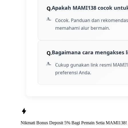
Apakah MAMI138 cocok untu
Cocok. Panduan dan rekomendasi
memahami alur bermain.
Bagaimana cara mengakses lin
Cukup gunakan link resmi MAMI138
preferensi Anda.
Nikmati
Bonus Deposit 5%
Bagi Pemain Setia
MAMI138!