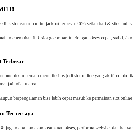
AMI138
 link slot gacor hari ini jackpot terbesar 2026 setiap hari & situs ju
 menemukan link slot gacor hari ini dengan akses cepat, stabil, da
t Terbesar
mudahkan pemain memilih situs judi slot online yang aktif memberika
menjadi nilai utama.
aupun berpengalaman bisa lebih cepat masuk ke permainan slot onlin
an Terpercaya
138 juga mengutamakan keamanan akses, performa website, dan kenyam