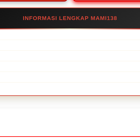
INFORMASI LENGKAP MAMI138