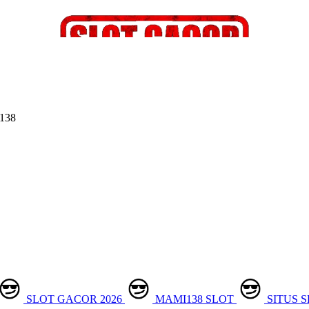
I138
SLOT GACOR 2026
MAMI138 SLOT
SITUS 