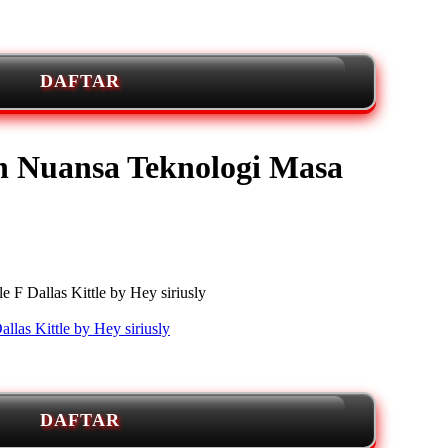
DAFTAR
 Nuansa Teknologi Masa
DAFTAR