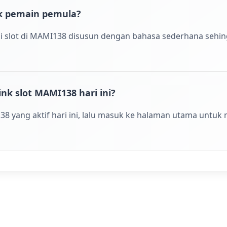
k pemain pemula?
 slot di MAMI138 disusun dengan bahasa sederhana sehin
k slot MAMI138 hari ini?
 yang aktif hari ini, lalu masuk ke halaman utama untuk m