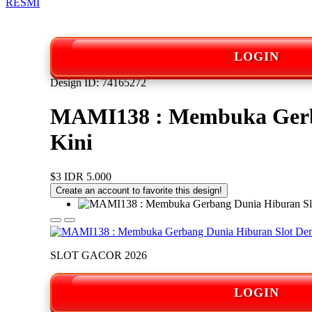
RESMI
LOGIN
Design ID: 74165272
MAMI138 : Membuka Gerba
Kini
$3
IDR 5.000
Create an account to favorite this design!
SLOT GACOR 2026
LOGIN