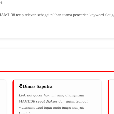
ian.
I138 tetap relevan sebagai pilihan utama pencarian keyword slot gac
Dimas Saputra
Link slot gacor hari ini yang ditampilkan
MAMI138 cepat diakses dan stabil. Sangat
membantu saat ingin main tanpa banyak
kendala.