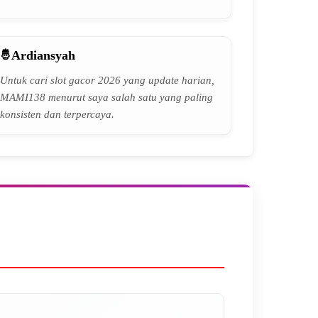
Ardiansyah
Untuk cari slot gacor 2026 yang update harian,
MAMI138 menurut saya salah satu yang paling
konsisten dan terpercaya.